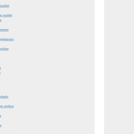
outlet
g outlet
s
women
nglasses
online
t
e
ckets
re online
g
s