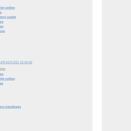
tin online
ys
tory outlet
es
es
oes
16年10月10日 16:45:00
1010
es
let online
es
kors handbags