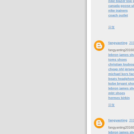
nike blazer low 
canada goose u
nike trainers
coach outlet
回复
fangyaoting
20
fangyanting2016
lebron james sh
toms shoes
christian loubou
cheap nhl jerse
michael kors fac
beats headphon
kobe bryant sho
lebron james sh
mbt shoes
hermes birkin
回复
fangyaoting
20
fangyanting2016
lebron james sh