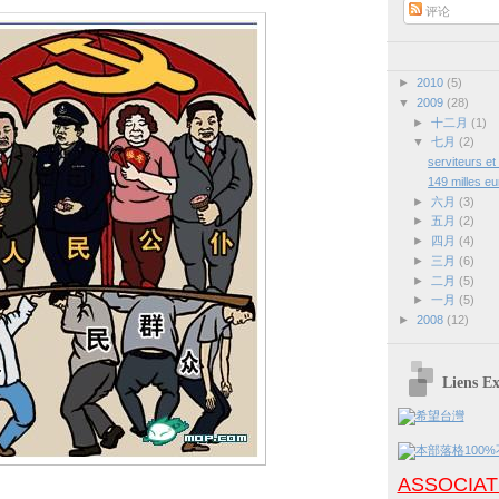
评论
►
2010
(5)
▼
2009
(28)
►
十二月
(1)
▼
七月
(2)
serviteurs et
149 milles eu
►
六月
(3)
►
五月
(2)
►
四月
(4)
►
三月
(6)
►
二月
(5)
►
一月
(5)
►
2008
(12)
Liens 
ASSOCIAT