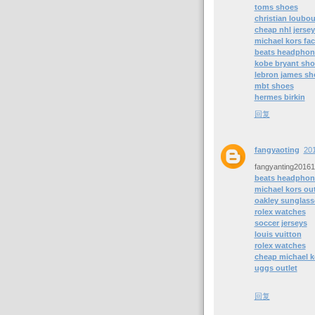
toms shoes
christian loubou
cheap nhl jerse
michael kors fac
beats headphon
kobe bryant sho
lebron james sh
mbt shoes
hermes birkin
回复
fangyaoting
20
fangyanting2016
beats headphon
michael kors out
oakley sunglass
rolex watches
soccer jerseys
louis vuitton
rolex watches
cheap michael 
uggs outlet
回复