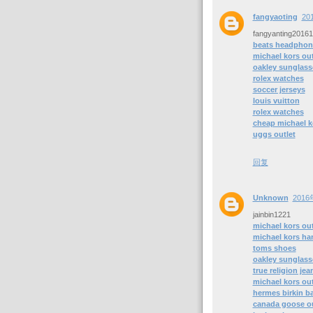
fangyaoting
20
fangyanting2016
beats headphon
michael kors out
oakley sunglass
rolex watches
soccer jerseys
louis vuitton
rolex watches
cheap michael 
uggs outlet
回复
Unknown
2016
jainbin1221
michael kors out
michael kors ha
toms shoes
oakley sunglass
true religion jea
michael kors out
hermes birkin b
canada goose ou