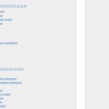
16年10月10日 16:45:00
1010
es
let online
es
kors handbags
年12月21日 17:54:00
let clearance
ndbags clearance
es
ns outlet
let
ag
tlet