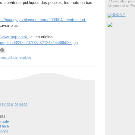
L’ Association pour 
s: serviteurs publiques des peuples, les mots en bas
Citoyenneté et l’En
p://huangyiyu.blogspot.com/2009/04/serviteurs-et-
avoir plus.
//www.mop.com/
, le lien original:
om/upload3/2009/07/13/07/1247485865022.jpg
ent chinois
,
ironique
年8月31日 09:04:00
0831
r sale
 fitch
 shoes