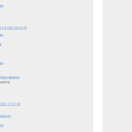
es
年1月18日 09:41:00
es
s
r
es
riors jerseys
ngdong
0日 17:17:00
glasses
let