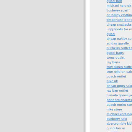
gucci belt
michael kors uk 
burberry scarf
ed hardy clothin
timberland boot
cheap snabacks
ugg boots for 
gucci
cheap oakley su
adidas gazelle
burberry outlet 
gucci bags
toms outlet
ray bans
tory burch outle
true religion sal
coach outlet
nike uk
cheap uggs sale
ray ban outlet
canada goose ja
pandora charms
coach outlet sto
nike store
michael kors ba
burberry sale
abercrombie kid
gucci borse