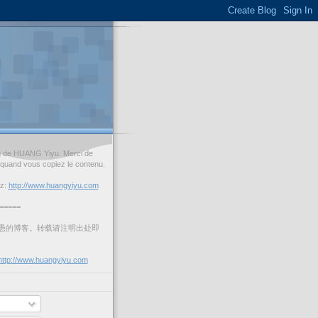
og de HUANG Yiyu. Merci de
 quand vous copiez le contenu.
ez:
http://www.huangyiyu.com
=====
愚的博客。转载请注明出处即
http://www.huangyiyu.com