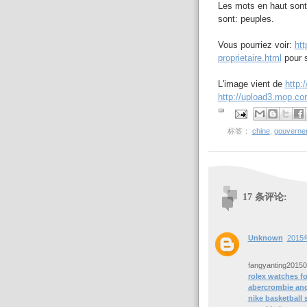
Les mots en haut sont
sont: peuples.
Vous pourriez voir:
htt
proprietaire.html
pour s
L'image vient de
http:
http://upload3.mop.c
标签：
chine
,
gouvernem
17 条评论:
Unknown
2015
fangyanting2015
rolex watches fo
abercrombie and
nike basketball