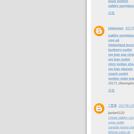
louis vuitton
oakley sunglass
回复
Unknown
2017
oakley sunglass
ugg uk
timberland boot
burberry outlet
ray ban pas che
ray ban outlet
retro jordan sho
ray ban glasses
coach outlet
golden state war
20171.18wengdo
回复
艾丰
2017年1月2
jianbin0120
cheap oakley sun
uggs outlet
canada goose out
iphone case uk