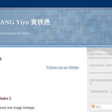
ANG Yiyu 黄轶愚
ses bizarres en Chine
Vous visitez le bl
s
préciser la source
Ssavoir plus, visit
Follow me on Twitter
===============
您所访问的是黄轶
可。
了解更多请访问：
taire 2
博文
rouvé une image ironique.