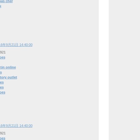
pas cher
k
16年9月21日 14:40:00
0921
oes
tin online
ys
tory outlet
es
es
oes
16年9月21日 14:40:00
0921
oes