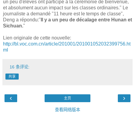
un peu d'élèves ont participé à la cérémonie de bienvenue,
et absolument aucun impact sur les classes ordinaires." Le
journaliste a demandé "11 heure est le temps de classe",
Deng a répondu:"
Il y a un peu de décalage entre Hunan et
Sichuan.
"
Lien originale de cette nouvelle:
http://bl.voc.com.cn/article/201001/201001052032399756.ht
ml
16 条评论:
共享
‹
›
主页
查看网络版本