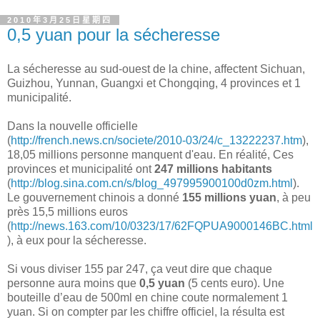
2010年3月25日星期四
0,5 yuan pour la sécheresse
La sécheresse au sud-ouest de la chine, affectent Sichuan,
Guizhou, Yunnan, Guangxi et Chongqing, 4 provinces et 1
municipalité.
Dans la nouvelle officielle
(
http://french.news.cn/societe/2010-03/24/c_13222237.htm
),
18,05 millions personne manquent d'eau. En réalité, Ces
provinces et municipalité ont
247 millions habitants
(
http://blog.sina.com.cn/s/blog_497995900100d0zm.html
).
Le gouvernement chinois a donné
155 millions yuan
, à peu
près 15,5 millions euros
(
http://news.163.com/10/0323/17/62FQPUA9000146BC.html
), à eux pour la sécheresse.
Si vous diviser 155 par 247, ça veut dire que chaque
personne aura moins que
0,5 yuan
(5 cents euro). Une
bouteille d’eau de 500ml en chine coute normalement 1
yuan. Si on compter par les chiffre officiel, la résulta est