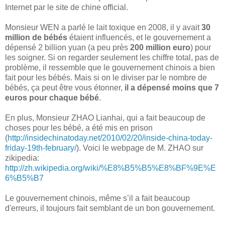
Internet par le site de chine official.
Monsieur WEN a parlé le lait toxique en 2008, il y avait
30
million de bébés
étaient influencés, et le gouvernement a
dépensé 2 billion yuan (a peu près
200 million euro
) pour
les soigner. Si on regarder seulement les chiffre total, pas de
problème, il ressemble que le gouvernement chinois a bien
fait pour les bébés. Mais si on le diviser par le nombre de
bébés, ça peut être vous étonner,
il a dépensé moins que 7
euros pour chaque bébé
.
En plus, Monsieur ZHAO Lianhai, qui a fait beaucoup de
choses pour les bébé, a été mis en prison
(
http://insidechinatoday.net/2010/02/20/inside-china-today-
friday-19th-february/
). Voici le webpage de M. ZHAO sur
zikipedia:
http://zh.wikipedia.org/wiki/%E8%B5%B5%E8%BF%9E%E
6%B5%B7
Le gouvernement chinois, même s’il a fait beaucoup
d'erreurs, il toujours fait semblant de un bon gouvernement.