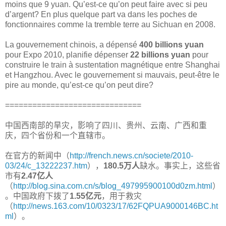
moins que 9 yuan. Qu’est-ce qu’on peut faire avec si peu
d’argent? En plus quelque part va dans les poches de
fonctionnaires comme la tremble terre au Sichuan en 2008.
La gouvernement chinois, a dépensé
400 billions yuan
pour Expo 2010, planifie dépenser
22 billions yuan
pour
construire le train à sustentation magnétique entre Shanghai
et Hangzhou. Avec le gouvernement si mauvais, peut-être le
pire au monde, qu’est-ce qu’on peut dire?
==============================
中国西南部的旱灾，影响了四川、贵州、云南、广西和重
庆，四个省份和一个直辖市。
在官方的新闻中（
http://french.news.cn/societe/2010-
03/24/c_13222237.htm
），
180.5万人
缺水。事实上，这些省
市有
2.47亿人
（
http://blog.sina.com.cn/s/blog_497995900100d0zm.html
）
。中国政府下拨了
1.55亿元
，用于救灾
（
http://news.163.com/10/0323/17/62FQPUA9000146BC.ht
ml
）。