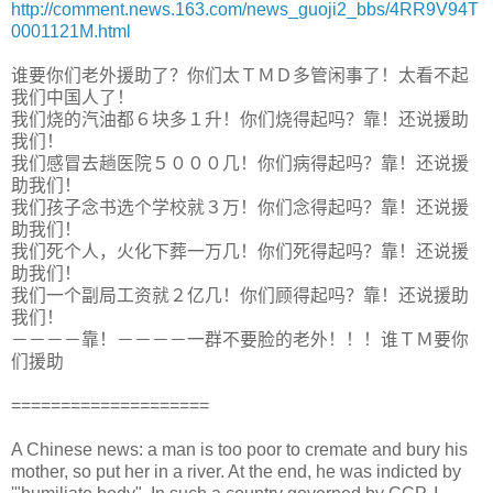
http://comment.news.163.com/news_guoji2_bbs/4RR9V94T
0001121M.html
谁要你们老外援助了？你们太ＴＭＤ多管闲事了！太看不起
我们中国人了！
我们烧的汽油都６块多１升！你们烧得起吗？靠！还说援助
我们！
我们感冒去趟医院５０００几！你们病得起吗？靠！还说援
助我们！
我们孩子念书选个学校就３万！你们念得起吗？靠！还说援
助我们！
我们死个人，火化下葬一万几！你们死得起吗？靠！还说援
助我们！
我们一个副局工资就２亿几！你们顾得起吗？靠！还说援助
我们！
－－－－靠！－－－－一群不要脸的老外！！！谁ＴＭ要你
们援助
====================
A Chinese news: a man is too poor to cremate and bury his
mother, so put her in a river. At the end, he was indicted by