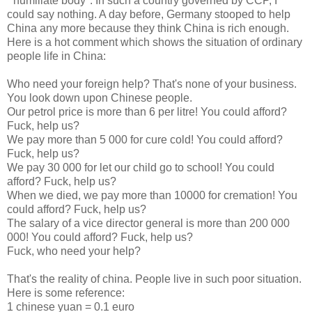
'"humiliate body". In such a country governed by CCP, I
could say nothing. A day before, Germany stooped to help
China any more because they think China is rich enough.
Here is a hot comment which shows the situation of ordinary
people life in China:
Who need your foreign help? That's none of your business.
You look down upon Chinese people.
Our petrol price is more than 6 per litre! You could afford?
Fuck, help us?
We pay more than 5 000 for cure cold! You could afford?
Fuck, help us?
We pay 30 000 for let our child go to school! You could
afford? Fuck, help us?
When we died, we pay more than 10000 for cremation! You
could afford? Fuck, help us?
The salary of a vice director general is more than 200 000
000! You could afford? Fuck, help us?
Fuck, who need your help?
That's the reality of china. People live in such poor situation.
Here is some reference:
1 chinese yuan = 0.1 euro