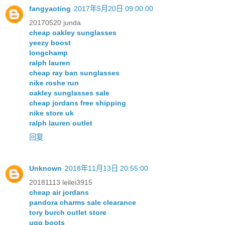
fangyaoting
2017年5月20日 09:00:00
20170520 junda
cheap oakley sunglasses
yeezy boost
longchamp
ralph lauren
cheap ray ban sunglasses
nike roshe run
oakley sunglasses sale
cheap jordans free shipping
nike store uk
ralph lauren outlet
回复
Unknown
2018年11月13日 20:55:00
20181113 leilei3915
cheap air jordans
pandora charms sale clearance
tory burch outlet store
ugg boots